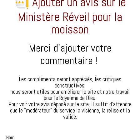
Ajouter un avis sur le
Ministère Réveil pour la
Événements
moisson
La Bible
Ev. Kenzo David
Merci d’ajouter votre
Ressources
▼
commentaire !
Don
Boutique
Les compliments seront appréciés, les critiques
constructives
Contact
nous seront utiles pour améliorer le site et notre travail
pour le Royaume de Dieu.
Pour voir votre avis déposé sur le site, il suffit d'attendre
que le "modérateur" du service la visionne, la relise et la
valide.
Nom